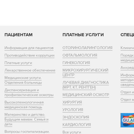
ПАЦИЕНТАМ
ПЛАТНЫЕ УСЛУГИ
СПЕЦ
Информация для пациентов
ОТОРИНОЛАРИНГОЛОГИЯ
Клинич
Противодействие коррупции
ОФТАЛЬМОЛОГИЯ
Порядк
медици
Платные услуги
ГИНЕКОЛОГИЯ
Аккред
Лекарственное обеспечение
МИКРОХИРУРГИЧЕСКИЙ
ЦЕНТР
Информ
Медицинские услуги.
методи
Отделения больницы
ЛУЧЕВАЯ ДИАГНОСТИКА
сведен
(МРТ, КТ, РЕНТГЕН)
Диспансеризация и
Отдел 
профилактические осмотры
МЕДИЦИНСКИЙ ОСМОТР
Отдел 
Высокотехнологичная
ХИРУРГИЯ
медицинская помощь
УРОЛОГИЯ
Материнство и детство.
ЭНДОСКОПИЯ
Будущим мамам. Семья и
дети
КАРДИОЛОГИЯ
Вопросы госпитализации.
Все услуги