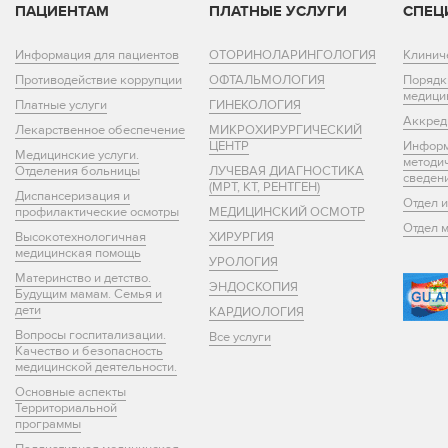
ПАЦИЕНТАМ
ПЛАТНЫЕ УСЛУГИ
СПЕЦ
Информация для пациентов
ОТОРИНОЛАРИНГОЛОГИЯ
Клинич
Противодействие коррупции
ОФТАЛЬМОЛОГИЯ
Порядк
медици
Платные услуги
ГИНЕКОЛОГИЯ
Аккред
Лекарственное обеспечение
МИКРОХИРУРГИЧЕСКИЙ
ЦЕНТР
Информ
Медицинские услуги.
методи
Отделения больницы
ЛУЧЕВАЯ ДИАГНОСТИКА
сведен
(МРТ, КТ, РЕНТГЕН)
Диспансеризация и
Отдел 
профилактические осмотры
МЕДИЦИНСКИЙ ОСМОТР
Отдел 
Высокотехнологичная
ХИРУРГИЯ
медицинская помощь
УРОЛОГИЯ
Материнство и детство.
ЭНДОСКОПИЯ
Будущим мамам. Семья и
дети
КАРДИОЛОГИЯ
Вопросы госпитализации.
Все услуги
Качество и безопасность
медицинской деятельности.
Основные аспекты
Территориальной
программы