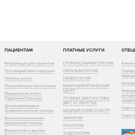
ПАЦИЕНТАМ
ПЛАТНЫЕ УСЛУГИ
СПЕЦ
Информация для пациентов
ОТОРИНОЛАРИНГОЛОГИЯ
Клинич
Противодействие коррупции
ОФТАЛЬМОЛОГИЯ
Порядк
медици
Платные услуги
ГИНЕКОЛОГИЯ
Аккред
Лекарственное обеспечение
МИКРОХИРУРГИЧЕСКИЙ
ЦЕНТР
Информ
Медицинские услуги.
методи
Отделения больницы
ЛУЧЕВАЯ ДИАГНОСТИКА
сведен
(МРТ, КТ, РЕНТГЕН)
Диспансеризация и
Отдел 
профилактические осмотры
МЕДИЦИНСКИЙ ОСМОТР
Отдел 
Высокотехнологичная
ХИРУРГИЯ
медицинская помощь
УРОЛОГИЯ
Материнство и детство.
ЭНДОСКОПИЯ