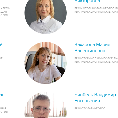
Викторовна
 ВРАЧ-
ВРАЧ - ОТОРИНОЛАРИНГОЛОГ. 
СШАЯ
КВАЛИФИКАЦИОННАЯ КАТЕГОРИ
ГОРИЯ
й
Захарова Мария
Валентиновна
ОГ
ВРАЧ-ОТОРИНОЛАРИНГОЛОГ. В
КВАЛИФИКАЦИОННАЯ КАТЕГОРИ
ав
Чинбель Владимир
Евгеньевич
СШАЯ
ВРАЧ ОТОЛАРИНГОЛОГ
ГОРИЯ