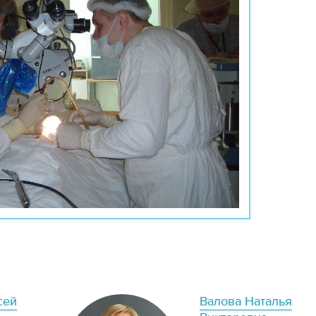
сей
Валова Наталья