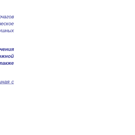
очагов
еское
 ушных
чения
ожной
 также
иная с