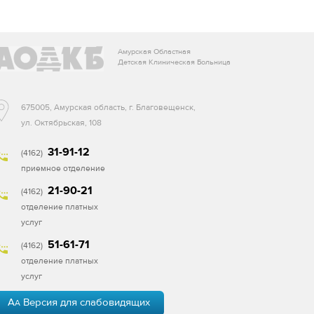
Амурская Областная
Детская Клиническая Больница
675005, Амурская область, г. Благовещенск,
ул. Октябрьская, 108
31-91-12
(4162)
приемное отделение
21-90-21
(4162)
отделение платных
услуг
51-61-71
(4162)
отделение платных
услуг
A
Версия для слабовидящих
A