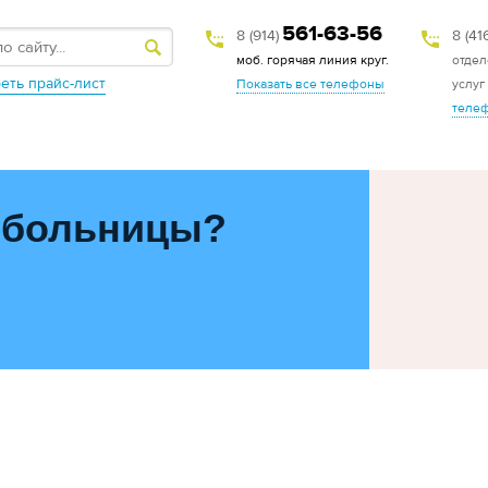
561-63-56
8 (914)
8 (41
моб. горячая линия круг.
отдел
еть прайс-лист
Показать все телефоны
услуг
теле
 больницы?