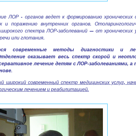
ние ЛОР - органов ведет к формированию хронических 
х и поражению внутренних органов. Отоларингологич
 широкого спектра ЛОР-заболеваний — от хронических
речи или глотания.
тся современные методы диагностики и ле
Отделение оказывает весь спектр скорой и неотл
сервативное лечение детям с ЛОР-заболеваниями, а
нове.
 широкий современный спектр медицинских услуг, нач
ургическим лечением и реабилитацией.