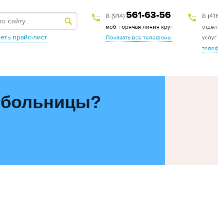
561-63-56
8 (914)
8 (41
моб. горячая линия круг.
отдел
еть прайс-лист
Показать все телефоны
услуг
теле
 больницы?