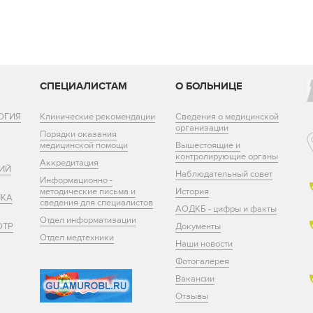
И
СПЕЦИАЛИСТАМ
О БОЛЬНИЦЕ
ОГИЯ
Клинические рекомендации
Сведения о медицинской
организации
Порядки оказания
медицинской помощи
Вышестоящие и
контролирующие органы
Аккредитация
ИЙ
Наблюдательный совет
Информационно -
методические письма и
История
ИКА
сведения для специалистов
АОДКБ - цифры и факты
Отдел информатизации
ОТР
Документы
Отдел медтехники
Наши новости
Фотогалерея
Вакансии
Отзывы