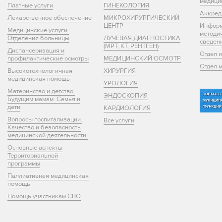
медици
Платные услуги
ГИНЕКОЛОГИЯ
Аккред
Лекарственное обеспечение
МИКРОХИРУРГИЧЕСКИЙ
ЦЕНТР
Информ
Медицинские услуги.
методи
Отделения больницы
ЛУЧЕВАЯ ДИАГНОСТИКА
сведен
(МРТ, КТ, РЕНТГЕН)
Диспансеризация и
Отдел 
профилактические осмотры
МЕДИЦИНСКИЙ ОСМОТР
Отдел 
Высокотехнологичная
ХИРУРГИЯ
медицинская помощь
УРОЛОГИЯ
Материнство и детство.
ЭНДОСКОПИЯ
Будущим мамам. Семья и
дети
КАРДИОЛОГИЯ
Вопросы госпитализации.
Все услуги
Качество и безопасность
медицинской деятельности.
Основные аспекты
Территориальной
программы
Паллиативная медицинская
помощь
Помощь участникам СВО