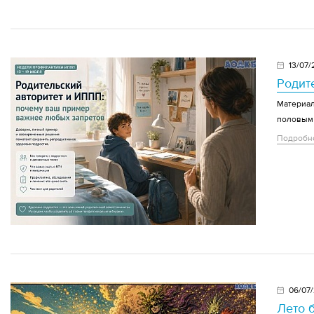
13/07/
Родит
Материал
половым
Подробн
06/07
Лето б