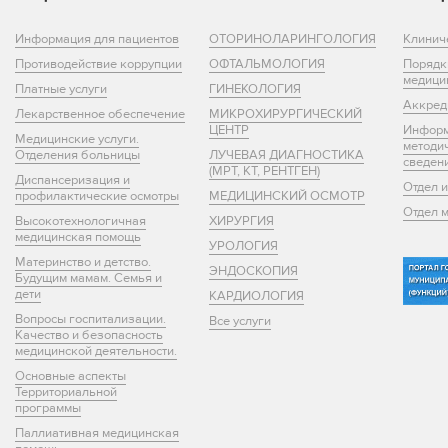
Информация для пациентов
ОТОРИНОЛАРИНГОЛОГИЯ
Клинич
Противодействие коррупции
ОФТАЛЬМОЛОГИЯ
Порядк
медици
Платные услуги
ГИНЕКОЛОГИЯ
Аккред
Лекарственное обеспечение
МИКРОХИРУРГИЧЕСКИЙ
ЦЕНТР
Информ
Медицинские услуги.
методи
Отделения больницы
ЛУЧЕВАЯ ДИАГНОСТИКА
сведен
(МРТ, КТ, РЕНТГЕН)
Диспансеризация и
Отдел 
профилактические осмотры
МЕДИЦИНСКИЙ ОСМОТР
Отдел 
Высокотехнологичная
ХИРУРГИЯ
медицинская помощь
УРОЛОГИЯ
Материнство и детство.
ЭНДОСКОПИЯ
Будущим мамам. Семья и
дети
КАРДИОЛОГИЯ
Вопросы госпитализации.
Все услуги
Качество и безопасность
медицинской деятельности.
Основные аспекты
Территориальной
программы
Паллиативная медицинская