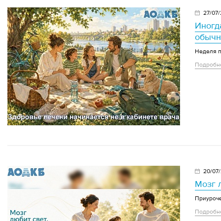
27/07
Иногд
обыч
Неделя п
Подробн
20/07
Мозг 
Приуроче
Подробн