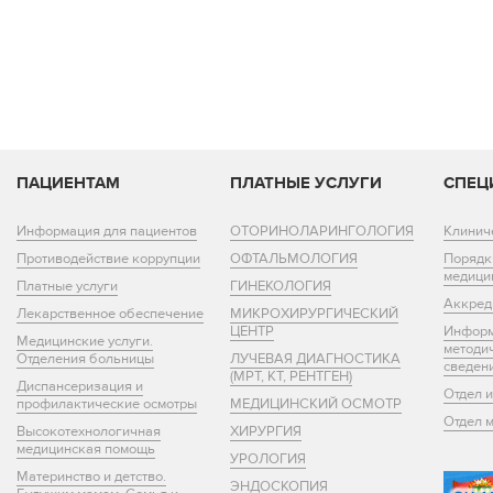
ПАЦИЕНТАМ
ПЛАТНЫЕ УСЛУГИ
СПЕЦ
Информация для пациентов
ОТОРИНОЛАРИНГОЛОГИЯ
Клинич
Противодействие коррупции
ОФТАЛЬМОЛОГИЯ
Порядк
медици
Платные услуги
ГИНЕКОЛОГИЯ
Аккред
Лекарственное обеспечение
МИКРОХИРУРГИЧЕСКИЙ
ЦЕНТР
Информ
Медицинские услуги.
методи
Отделения больницы
ЛУЧЕВАЯ ДИАГНОСТИКА
сведен
(МРТ, КТ, РЕНТГЕН)
Диспансеризация и
Отдел 
профилактические осмотры
МЕДИЦИНСКИЙ ОСМОТР
Отдел 
Высокотехнологичная
ХИРУРГИЯ
медицинская помощь
УРОЛОГИЯ
Материнство и детство.
ЭНДОСКОПИЯ