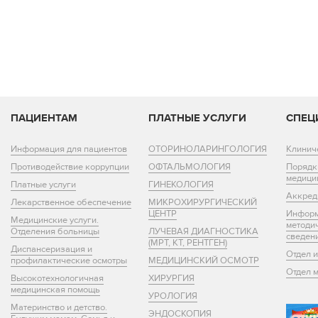
ПАЦИЕНТАМ
ПЛАТНЫЕ УСЛУГИ
СПЕЦ
Информация для пациентов
ОТОРИНОЛАРИНГОЛОГИЯ
Клинич
Противодействие коррупции
ОФТАЛЬМОЛОГИЯ
Порядк
медици
Платные услуги
ГИНЕКОЛОГИЯ
Аккред
Лекарственное обеспечение
МИКРОХИРУРГИЧЕСКИЙ
ЦЕНТР
Информ
Медицинские услуги.
методи
Отделения больницы
ЛУЧЕВАЯ ДИАГНОСТИКА
сведен
(МРТ, КТ, РЕНТГЕН)
Диспансеризация и
Отдел 
профилактические осмотры
МЕДИЦИНСКИЙ ОСМОТР
Отдел 
Высокотехнологичная
ХИРУРГИЯ
медицинская помощь
УРОЛОГИЯ
Материнство и детство.
ЭНДОСКОПИЯ