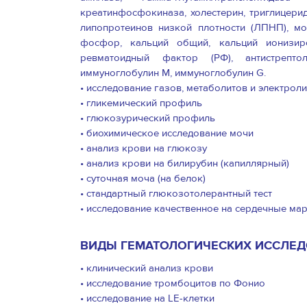
креатинфосфокиназа, холестерин, триглицери
липопротеинов низкой плотности (ЛПНП), мо
фосфор, кальций общий, кальций ионизиров
ревматоидный фактор (РФ), антистрепто
иммуноглобулин М, иммуноглобулин G.
• исследование газов, метаболитов и электрол
• гликемический профиль
• глюкозурический профиль
• биохимическое исследование мочи
• анализ крови на глюкозу
• анализ крови на билирубин (капиллярный)
• суточная моча (на белок)
• стандартный глюкозотолерантный тест
• исследование качественное на сердечные ма
ВИДЫ ГЕМАТОЛОГИЧЕСКИХ ИССЛЕД
• клинический анализ крови
• исследование тромбоцитов по Фонио
• исследование на LE-клетки