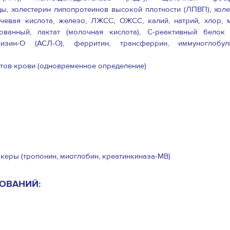
ды, холестерин липопротеинов высокой плотности (ЛПВП), холе
чевая кислота, железо, ЛЖСС, ОЖСС, калий, натрий, хлор, м
анный, лактат (молочная кислота), С-реактивный белок (
лизин-О (АСЛ-О), ферритин, трансферрин, иммуноглобу
итов крови (одновременное определение)
ркеры (тропонин, миоглобин, креатинкиназа-МВ)
ОВАНИЙ: