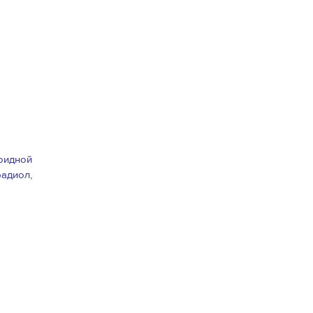
оидной
адиол,