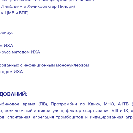
 к Лямблиям и Хеликобактер Пилори)
 к ЦМВ и ВПГ)
новирус
ом ИХА
вируса методом ИХА
иированных с инфекционным мононуклеозом
етодом ИХА
ДОВАНИЙ:
омбиновое время (ПВ), Протромбин по Квику, МНО, АЧТВ (
, волчаночный антикоагулянт, фактор свёртывания VIII и IX, 
ов, спонтанная агрегация тромбоцитов и индуцированная агр