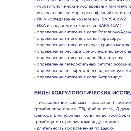
• паразитологические исследования (антитела
• исследование на маркёры инфекций (антитела
• ИФА исследование на маркеры SARS-CoV-2
• ИХА исследование на антиген SARS-CoV-2
• определение антигена в кале: Ротавирус/Аде
• определение антигена в кале: Норовирус
• определение антигенов вируса гриппа метод
• определение респираторно-синцитиального 
• определение антигена в кале: Энтеровирус
• определение гетерофильных антител ассоц
• определение респираторного аденовируса м
• определение антигена в кале: Астровирус
ВИДЫ КОАГУЛОЛОГИЧЕСКИХ ИССЛЕ
• исследование системы гемостаза (Протр
тромбиновое время (ТВ), фибриноген, Д-димер
фактора Виллебранда, количество тромбоцит
тромбоцитов с различными индукторами)
• длительность кровотечения по Дьюку