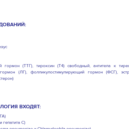
ДОВАНИЙ:
езус
й гормон (ТТГ), тироксин (Т4) свободный, антитела к тире
гормон (ЛГ), фолликулостимулирующий гормон (ФСГ), эстр
стерон)
ЛОГИЯ ВХОДЯТ:
ГА)
и гепатита С)
asma pneumoniae и Chlamydophila pneumoniae)