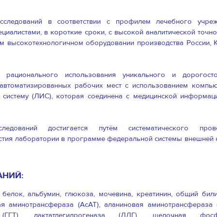
сследований в соответствии с профилем лечебного учреж
иалистами, в короткие сроки, с высокой аналитической точно
м высокотехнологичном оборудовании производства России, К
 рационального использования уникального и дорогост
автоматизированных рабочих мест с использованием компью
систему (ЛИС), которая соединена с медицинской информац
едований достигается путём систематического пров
астия лаборатории в программе федеральной системы внешней 
АНИЙ:
белок, альбумин, глюкоза, мочевина, креатинин, общий били
ая аминотрансфераза (АсАТ), аланиновая аминотрансфераза (
а (ГГТ), лактатдегидрогеназа (ЛДГ), щелочная фосф