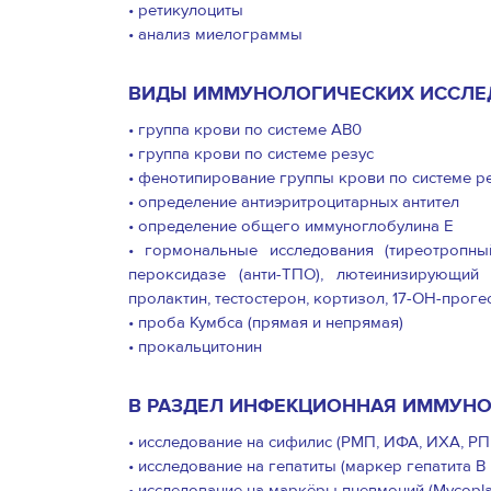
• ретикулоциты
• анализ миелограммы
ВИДЫ ИММУНОЛОГИЧЕСКИХ ИССЛЕ
• группа крови по системе АВ0
• группа крови по системе резус
• фенотипирование группы крови по системе р
• определение антиэритроцитарных антител
• определение общего иммуноглобулина Е
• гормональные исследования (тиреотропны
пероксидазе (анти-ТПО), лютеинизирующий 
пролактин, тестостерон, кортизол, 17-ОН-проге
• проба Кумбса (прямая и непрямая)
• прокальцитонин
В РАЗДЕЛ ИНФЕКЦИОННАЯ ИММУНО
• исследование на сифилис (РМП, ИФА, ИХА, РП
• исследование на гепатиты (маркер гепатита В 
• исследование на маркёры пневмоний (Mycopl