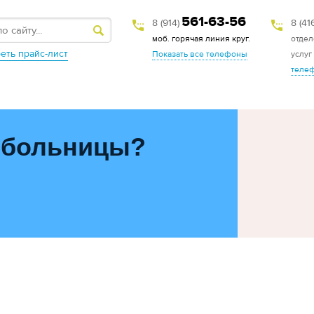
561-63-56
8 (914)
8 (41
моб. горячая линия круг.
отдел
еть прайс-лист
Показать все телефоны
услуг
теле
 больницы?