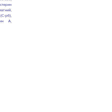
стерин
агний,
С-рб),
лин А,