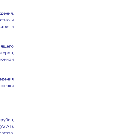
дения.
стью и
итая и
оящего
теров,
ионной
едения
оценки
рубин,
АлАТ),
атаза,