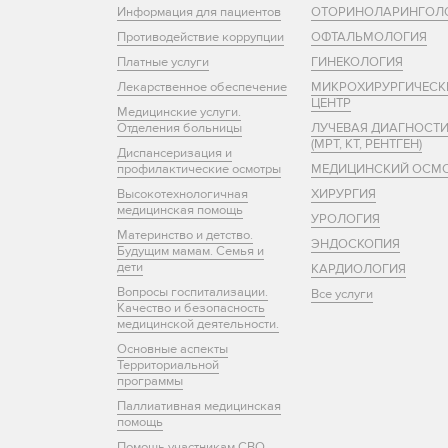
Информация для пациентов
ОТОРИНОЛАРИНГОЛ
Противодействие коррупции
ОФТАЛЬМОЛОГИЯ
Платные услуги
ГИНЕКОЛОГИЯ
Лекарственное обеспечение
МИКРОХИРУРГИЧЕСК
ЦЕНТР
Медицинские услуги.
Отделения больницы
ЛУЧЕВАЯ ДИАГНОСТ
(МРТ, КТ, РЕНТГЕН)
Диспансеризация и
профилактические осмотры
МЕДИЦИНСКИЙ ОСМ
Высокотехнологичная
ХИРУРГИЯ
медицинская помощь
УРОЛОГИЯ
Материнство и детство.
ЭНДОСКОПИЯ
Будущим мамам. Семья и
дети
КАРДИОЛОГИЯ
Вопросы госпитализации.
Все услуги
Качество и безопасность
медицинской деятельности.
Основные аспекты
Территориальной
программы
Паллиативная медицинская
помощь
Помощь участникам СВО