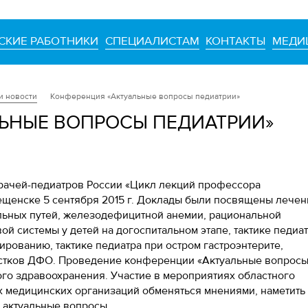
СКИЕ РАБОТНИКИ
СПЕЦИАЛИСТАМ
КОНТАКТЫ
МЕДИ
и новости
Конференция «Актуальные вопросы педиатрии»
ЬНЫЕ ВОПРОСЫ ПЕДИАТРИИ»
рачей-педиатров России «Цикл лекций профессора
вещенске 5 сентября 2015 г. Доклады были посвящены лечен
льных путей, железодефицитной анемии, рациональной
й системы у детей на догоспитальном этапе, тактике педиа
рованию, тактике педиатра при остром гастроэнтерите,
остков ДФО. Проведение конференции «Актуальные вопрос
ого здравоохранения. Участие в мероприятиях областного
х медицинских организаций обменяться мнениями, наметить
 актуальные вопросы.