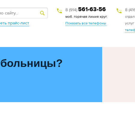
561-63-56
8 (914)
8 (41
моб. горячая линия круг.
отдел
еть прайс-лист
Показать все телефоны
услуг
теле
 больницы?