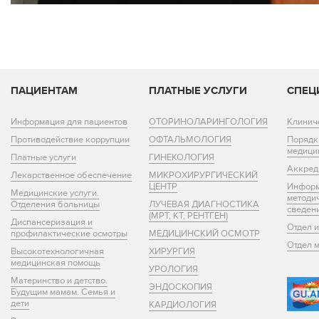
ПАЦИЕНТАМ
ПЛАТНЫЕ УСЛУГИ
СПЕЦ
Информация для пациентов
ОТОРИНОЛАРИНГОЛОГИЯ
Клинич
Противодействие коррупции
ОФТАЛЬМОЛОГИЯ
Порядк
медици
Платные услуги
ГИНЕКОЛОГИЯ
Аккред
Лекарственное обеспечение
МИКРОХИРУРГИЧЕСКИЙ
ЦЕНТР
Информ
Медицинские услуги.
методи
Отделения больницы
ЛУЧЕВАЯ ДИАГНОСТИКА
сведен
(МРТ, КТ, РЕНТГЕН)
Диспансеризация и
Отдел 
профилактические осмотры
МЕДИЦИНСКИЙ ОСМОТР
Отдел 
Высокотехнологичная
ХИРУРГИЯ
медицинская помощь
УРОЛОГИЯ
Материнство и детство.
ЭНДОСКОПИЯ
Будущим мамам. Семья и
дети
КАРДИОЛОГИЯ