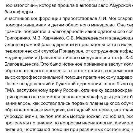
неонатологии», которая прошла в актовом зале Амурской 
баз кафедры.
Участников конференции приветствовала Л.И. Моногаров
помощи женщинам и детям областного минздрава. Она с
грамоты ведомства и Благодарности Законодательного со
Григоренко, М.В. Харченко, С.В. Медведевой и заведующ
Слова огромной благодарности и признательности в их адр
педиатрической службы Приамурья, от сотрудников кафед
медакадемии и Дальневосточного медуниверситета (г. Ха
Благовещенска. Это было истинное признание заслуг ко
образовательного процесса в соответствии с современны
высокопрофессиональной помощи практическому здраво
После поздравлений и букетной церемонии слово было пр
ГМА, заслуженному врачу России, отличнику здравоохранен
Григоренко она является основателем кафедры детских бол
начиналось, как составлялись первые планы циклов обуч
образовательные методики, наглядный материал, выстра
учреждениями, выполнялись методическая, лечебная, экс
программы по циклам по вопросам неонатологии, физиолог
питания, неотложной помощи при различных состояниях, 