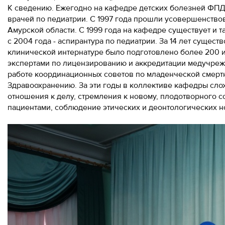
К сведению. Ежегодно на кафедре детских болезней ФП
врачей по педиатрии. С 1997 года прошли усовершенство
Амурской области. С 1999 года на кафедре существует и т
с 2004 года - аспирантура по педиатрии. За 14 лет суще
клинической интернатуре было подготовлено более 200 
экспертами по лицензированию и аккредитации медучрежд
работе координационных советов по младенческой смертн
Здравоохранению. За эти годы в коллективе кафедры сл
отношения к делу, стремления к новому, плодотворного с
пациентами, соблюдение этических и деонтологических н