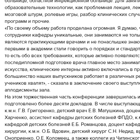
больнице, областной инфекционной больнице. Для занят
образовательные технологии, как проблемная лекция, ле
мозговой штурм, ролевые игры, разбор клинических слу
программ и прочие.
«По своему объему работа проделана огромная. Я думаю, ч
сотрудники кафедры уникальные, они занимаются не толь
являются практикующими врачами и не понаслышке знаю
первыми в академии стали говорить о порядках и стандар
то есть обо всех требованиях, которые активно появляют
последипломной подготовке врача главное место занимал
искусства, клинические интерны активно включались в п
большинство наших выпускников работает в различных ре
учеников хвалят», - сказала в заключение своего высту
аплодисменты зала.
На этом торжественная часть конференции завершилась и
подготовлено более десяти докладов. В числе выступаю
к.м.н. Г.В. Григоренко, детский врач Е.В. Матушкина, доц
Харченко, ассистент кафедры детских болезней ФПДО, к.
кафедрой детских болезней Е.Б. Романцова, доцент кафед
хирургии, к.м.н. О.Б. Вдовин, детский хирург С.Н. Недид, 
Оноприенко, О.Е. Коломеец, а также коллеги из Читинско