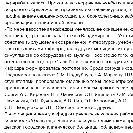
перерабатывались. Проводилась коррекция учебных пла
здорового образа жизни, профилактике табакокурения, 
профилактике сердечно-сосудистых, бронхолегочных заб
организации паллиативной помощи.
«По мере взросления кафедры менялось ее оснащение, 
материала, - рассказывала Татьяна Владимировна. - Учас
обеспечить слушателей современной литературой, учебн
как сотрудниками кафедры, так и других медицинских вуз
симуляционное оборудование, муляжи - все это до того, 
аттестационный центр. Стали более активно проводиться 
Кафедра формировалась постепенно. Среди сотрудников, 
Владимировна назвала С.М. Поддубную, Т.А. Маркину, Н.В.
слушателями, преподавали отдельные темы, демонстриров
прививали навыки клиническим интернам практические вр
Серга, А.С. Киреева, Н.Б. Данилова, С.Н. Яцишина, О.М. Зин
Низовская, О.Н. Кузьмина, А.В. Лир, О.Е. Коломиец, А.О. Е
С.Н. Набадчикова, Л.П. Обидион и многие другие.
В настоящее время у кафедры прекрасные условия работы
клинической больнице. Занятия со слушателями также пр
детской городской клинической больницы, областном пер