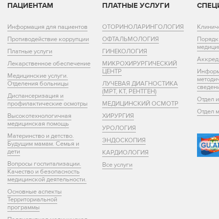
ПАЦИЕНТАМ
ПЛАТНЫЕ УСЛУГИ
СПЕЦ
Информация для пациентов
ОТОРИНОЛАРИНГОЛОГИЯ
Клинич
Противодействие коррупции
ОФТАЛЬМОЛОГИЯ
Порядк
медици
Платные услуги
ГИНЕКОЛОГИЯ
Аккред
Лекарственное обеспечение
МИКРОХИРУРГИЧЕСКИЙ
ЦЕНТР
Информ
Медицинские услуги.
методи
Отделения больницы
ЛУЧЕВАЯ ДИАГНОСТИКА
сведен
(МРТ, КТ, РЕНТГЕН)
Диспансеризация и
Отдел 
профилактические осмотры
МЕДИЦИНСКИЙ ОСМОТР
Отдел 
Высокотехнологичная
ХИРУРГИЯ
медицинская помощь
УРОЛОГИЯ
Материнство и детство.
ЭНДОСКОПИЯ
Будущим мамам. Семья и
дети
КАРДИОЛОГИЯ
Вопросы госпитализации.
Все услуги
Качество и безопасность
медицинской деятельности.
Основные аспекты
Территориальной
программы