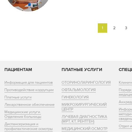
1
2
3
ПАЦИЕНТАМ
ПЛАТНЫЕ УСЛУГИ
СПЕЦ
Информация для пациентов
ОТОРИНОЛАРИНГОЛОГИЯ
Клинич
Противодействие коррупции
ОФТАЛЬМОЛОГИЯ
Порядк
медици
Платные услуги
ГИНЕКОЛОГИЯ
Аккред
Лекарственное обеспечение
МИКРОХИРУРГИЧЕСКИЙ
ЦЕНТР
Информ
Медицинские услуги.
методи
Отделения больницы
ЛУЧЕВАЯ ДИАГНОСТИКА
сведен
(МРТ, КТ, РЕНТГЕН)
Диспансеризация и
Отдел 
профилактические осмотры
МЕДИЦИНСКИЙ ОСМОТР