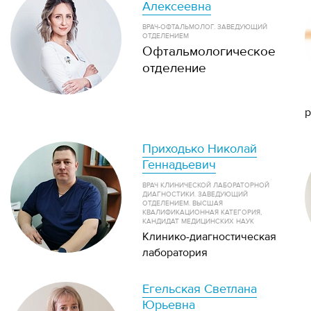
Алексеевна
ВРАЧ-ОФТАЛЬМОЛОГ. ЗАВЕДУЮЩИЙ
ОТДЕЛЕНИЕМ
Офтальмологическое
отделение
р
Приходько Николай
Геннадьевич
ВРАЧ КЛИНИЧЕСКОЙ ЛАБОРАТОРНОЙ
ДИАГНОСТИКИ. ЗАВЕДУЮЩИЙ
ОТДЕЛЕНИЕМ. ВЫСШАЯ
КВАЛИФИКАЦИОННАЯ КАТЕГОРИЯ,
КАНДИДАТ МЕДИЦИНСКИХ НАУК
Клинико-диагностическая
лаборатория
Егельская Светлана
Юрьевна