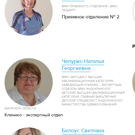
ВРАЧ ПРИЕМНОГО ОТДЕЛЕНИЯ - ВРАЧ-
ПЕДИАТР
Приемное отделение № 2
р
Чепурко Наталья
Георгиевна
ВРАЧ- МЕТОДИСТ. ВЫСШАЯ
КВАЛИФИКАЦИОННАЯ КАТЕГОРИЯ.
ЗАВЕДУЮЩИЙ КЛИНИКО - ЭКСПЕРТНЫМ
ОТДЕЛОМ. ВРАЧ ЭНДОКРИНОЛОГ
ДЕТСКИЙ. ВЫСШАЯ КВАЛИФИКАЦИОННАЯ
КАТЕГОРИЯ. ГЛАВНЫЙ ВНЕШТАТНЫЙ
ДЕТСКИЙ СПЕЦИАЛИСТ ЭНДОКРИНОЛОГ
МИНИСТЕРСТВА ЗДРАВООХРАНЕНИЯ
АМУРСКОЙ ОБЛАСТИ
Клинико - экспертный отдел
Белоус Светлана