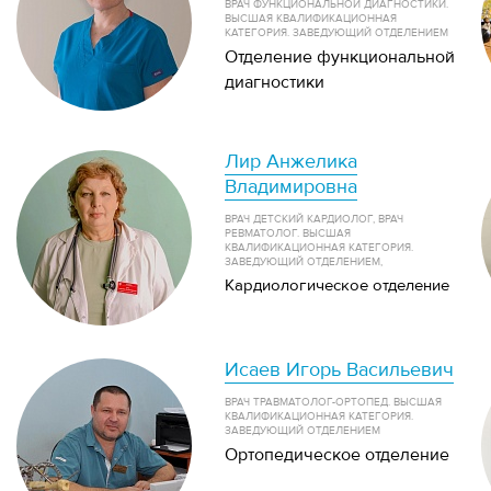
ВРАЧ ФУНКЦИОНАЛЬНОЙ ДИАГНОСТИКИ.
ВЫСШАЯ КВАЛИФИКАЦИОННАЯ
КАТЕГОРИЯ. ЗАВЕДУЮЩИЙ ОТДЕЛЕНИЕМ
Отделение функциональной
диагностики
Лир Анжелика
Владимировна
ВРАЧ ДЕТСКИЙ КАРДИОЛОГ, ВРАЧ
РЕВМАТОЛОГ. ВЫСШАЯ
КВАЛИФИКАЦИОННАЯ КАТЕГОРИЯ.
ЗАВЕДУЮЩИЙ ОТДЕЛЕНИЕМ,
Кардиологическое отделение
Исаев Игорь Васильевич
ВРАЧ ТРАВМАТОЛОГ-ОРТОПЕД. ВЫСШАЯ
КВАЛИФИКАЦИОННАЯ КАТЕГОРИЯ.
ЗАВЕДУЮЩИЙ ОТДЕЛЕНИЕМ
Ортопедическое отделение