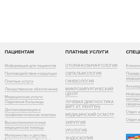
ПАЦИЕНТАМ
ПЛАТНЫЕ УСЛУГИ
СПЕЦ
Информация для пациентов
ОТОРИНОЛАРИНГОЛОГИЯ
Клинич
Противодействие коррупции
ОФТАЛЬМОЛОГИЯ
Порядк
медици
Платные услуги
ГИНЕКОЛОГИЯ
Аккред
Лекарственное обеспечение
МИКРОХИРУРГИЧЕСКИЙ
ЦЕНТР
Информ
Медицинские услуги.
методи
Отделения больницы
ЛУЧЕВАЯ ДИАГНОСТИКА
сведен
(МРТ, КТ, РЕНТГЕН)
Диспансеризация и
Отдел 
профилактические осмотры
МЕДИЦИНСКИЙ ОСМОТР
Отдел 
Высокотехнологичная
ХИРУРГИЯ
медицинская помощь
УРОЛОГИЯ
Материнство и детство.
ЭНДОСКОПИЯ