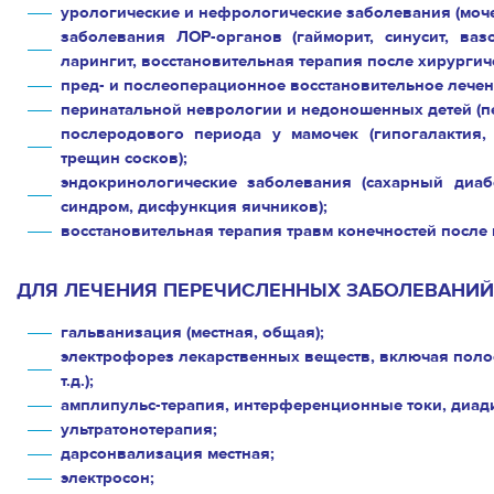
урологические и нефрологические заболевания (моче
заболевания ЛОР-органов (гайморит, синусит, ваз
ларингит, восстановительная терапия после хирурги
пред- и послеоперационное восстановительное лече
перинатальной неврологии и недоношенных детей (п
послеродового периода у мамочек (гипогалактия,
трещин сосков);
эндокринологические заболевания (сахарный диабе
синдром, дисфункция яичников);
восстановительная терапия травм конечностей после
ДЛЯ ЛЕЧЕНИЯ ПЕРЕЧИСЛЕННЫХ ЗАБОЛЕВАНИЙ
гальванизация (местная, общая);
электрофорез лекарственных веществ, включая поло
т.д.);
амплипульс-терапия, интерференционные токи, диад
ультратонотерапия;
дарсонвализация местная;
электросон;