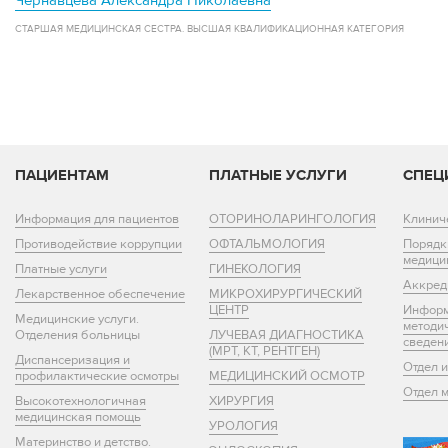
Чернавцева Александра Николаевна
СТАРШАЯ МЕДИЦИНСКАЯ СЕСТРА. ВЫСШАЯ КВАЛИФИКАЦИОННАЯ КАТЕГОРИЯ
ПАЦИЕНТАМ
ПЛАТНЫЕ УСЛУГИ
СПЕЦ
Информация для пациентов
ОТОРИНОЛАРИНГОЛОГИЯ
Клинич
Противодействие коррупции
ОФТАЛЬМОЛОГИЯ
Порядк
медици
Платные услуги
ГИНЕКОЛОГИЯ
Аккред
Лекарственное обеспечение
МИКРОХИРУРГИЧЕСКИЙ
ЦЕНТР
Информ
Медицинские услуги.
методи
Отделения больницы
ЛУЧЕВАЯ ДИАГНОСТИКА
сведен
(МРТ, КТ, РЕНТГЕН)
Диспансеризация и
Отдел 
профилактические осмотры
МЕДИЦИНСКИЙ ОСМОТР
Отдел 
Высокотехнологичная
ХИРУРГИЯ
медицинская помощь
УРОЛОГИЯ
Материнство и детство.