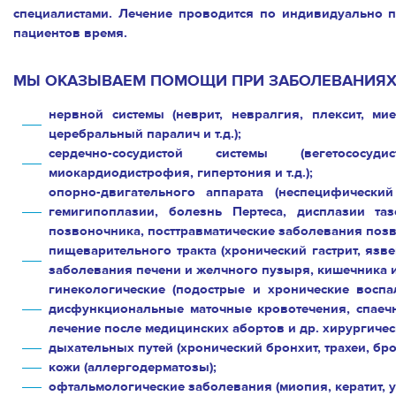
специалистами. Лечение проводится по индивидуально 
пациентов время.
МЫ ОКАЗЫВАЕМ ПОМОЩИ ПРИ ЗАБОЛЕВАНИЯХ
нервной системы (неврит, невралгия, плексит, мие
церебральный паралич и т.д.);
сердечно-сосудистой системы (вегетососуд
миокардиодистрофия, гипертония и т.д.);
опорно-двигательного аппарата (неспецифический
гемигипоплазии, болезнь Пертеса, дисплазии таз
позвоночника, посттравматические заболевания позво
пищеварительного тракта (хронический гастрит, язв
заболевания печени и желчного пузыря, кишечника и т
гинекологические (подострые и хронические восп
дисфункциональные маточные кровотечения, спаечна
лечение после медицинских абортов и др. хирургичес
дыхательных путей (хронический бронхит, трахеи, бро
кожи (аллергодерматозы);
офтальмологические заболевания (миопия, кератит, у