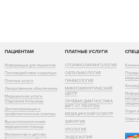
ПАЦИЕНТАМ
ПЛАТНЫЕ УСЛУГИ
СПЕЦ
Информация для пациентов
ОТОРИНОЛАРИНГОЛОГИЯ
Клинич
Противодействие коррупции
ОФТАЛЬМОЛОГИЯ
Порядк
медици
Платные услуги
ГИНЕКОЛОГИЯ
Аккред
Лекарственное обеспечение
МИКРОХИРУРГИЧЕСКИЙ
ЦЕНТР
Информ
Медицинские услуги.
методи
Отделения больницы
ЛУЧЕВАЯ ДИАГНОСТИКА
сведен
(МРТ, КТ, РЕНТГЕН)
Диспансеризация и
Отдел 
профилактические осмотры
МЕДИЦИНСКИЙ ОСМОТР
Отдел 
Высокотехнологичная
ХИРУРГИЯ
медицинская помощь
УРОЛОГИЯ
Материнство и детство.
ЭНДОСКОПИЯ