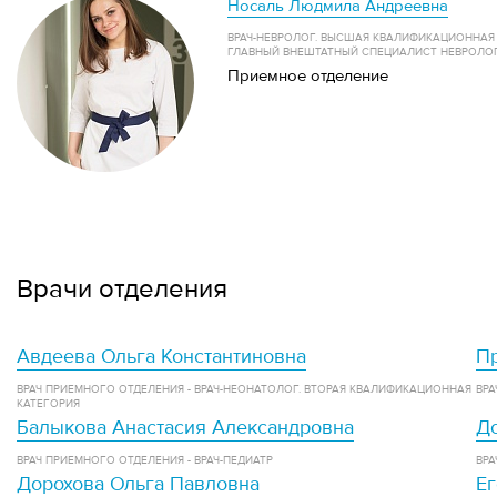
Носаль Людмила Андреевна
ВРАЧ-НЕВРОЛОГ. ВЫСШАЯ КВАЛИФИКАЦИОННАЯ КАТЕГОРИЯ.ЗАВЕДУЮЩИЙ ОТД
ГЛАВНЫЙ ВНЕШТАТНЫЙ СПЕЦИАЛИСТ НЕВРОЛО
Приемное отделение
Врачи отделения
Авдеева Ольга Константиновна
П
ВРАЧ ПРИЕМНОГО ОТДЕЛЕНИЯ - ВРАЧ-НЕОНАТОЛОГ. ВТОРАЯ КВАЛИФИКАЦИОННАЯ
ВРА
КАТЕГОРИЯ
Балыкова Анастасия Александровна
Д
ВРАЧ ПРИЕМНОГО ОТДЕЛЕНИЯ - ВРАЧ-ПЕДИАТР
ВРА
Дорохова Ольга Павловна
Ег