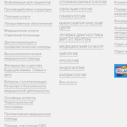
Информация для пациентов
ОТОРИНОЛАРИНГОЛОГИЯ
Клинич
Противодействие коррупции
ОФТАЛЬМОЛОГИЯ
Порядк
медици
Платные услуги
ГИНЕКОЛОГИЯ
Аккред
Лекарственное обеспечение
МИКРОХИРУРГИЧЕСКИЙ
ЦЕНТР
Информ
Медицинские услуги.
методи
Отделения больницы
ЛУЧЕВАЯ ДИАГНОСТИКА
сведен
(МРТ, КТ, РЕНТГЕН)
Диспансеризация и
Отдел 
профилактические осмотры
МЕДИЦИНСКИЙ ОСМОТР
Отдел 
Высокотехнологичная
ХИРУРГИЯ
медицинская помощь
УРОЛОГИЯ
Материнство и детство.
ЭНДОСКОПИЯ
Будущим мамам. Семья и
дети
КАРДИОЛОГИЯ
Вопросы госпитализации.
Все услуги
Качество и безопасность
медицинской деятельности.
Основные аспекты
Территориальной
программы
Паллиативная медицинская
помощь
Помощь участникам СВО