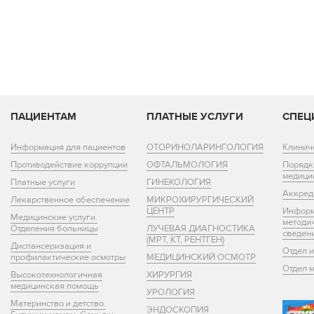
ПАЦИЕНТАМ
ПЛАТНЫЕ УСЛУГИ
СПЕЦ
Информация для пациентов
ОТОРИНОЛАРИНГОЛОГИЯ
Клинич
Противодействие коррупции
ОФТАЛЬМОЛОГИЯ
Порядк
медици
Платные услуги
ГИНЕКОЛОГИЯ
Аккред
Лекарственное обеспечение
МИКРОХИРУРГИЧЕСКИЙ
ЦЕНТР
Информ
Медицинские услуги.
методи
Отделения больницы
ЛУЧЕВАЯ ДИАГНОСТИКА
сведен
(МРТ, КТ, РЕНТГЕН)
Диспансеризация и
Отдел 
профилактические осмотры
МЕДИЦИНСКИЙ ОСМОТР
Отдел 
Высокотехнологичная
ХИРУРГИЯ
медицинская помощь
УРОЛОГИЯ
Материнство и детство.
ЭНДОСКОПИЯ