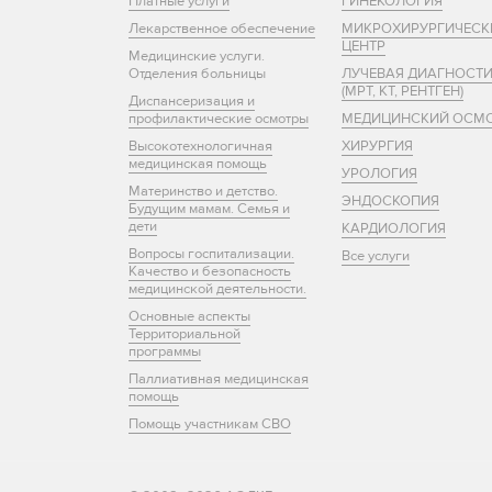
Платные услуги
ГИНЕКОЛОГИЯ
Лекарственное обеспечение
МИКРОХИРУРГИЧЕСК
ЦЕНТР
Медицинские услуги.
Отделения больницы
ЛУЧЕВАЯ ДИАГНОСТ
(МРТ, КТ, РЕНТГЕН)
Диспансеризация и
профилактические осмотры
МЕДИЦИНСКИЙ ОСМ
Высокотехнологичная
ХИРУРГИЯ
медицинская помощь
УРОЛОГИЯ
Материнство и детство.
ЭНДОСКОПИЯ
Будущим мамам. Семья и
дети
КАРДИОЛОГИЯ
Вопросы госпитализации.
Все услуги
Качество и безопасность
медицинской деятельности.
Основные аспекты
Территориальной
программы
Паллиативная медицинская
помощь
Помощь участникам СВО