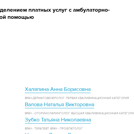
делением платных услуг с амбулаторно-
кой помощью
Халяпина Анна Борисовна
ВРАЧ-ДЕРМАТОВЕНЕРОЛОГ. ПЕРВАЯ КВАЛИФИКАЦИОННАЯ КАТЕГОРИЯ
Валова Наталья Викторовна
ВРАЧ - ОТОРИНОЛАРИНГОЛОГ. ВЫСШАЯ КВАЛИФИКАЦИОННАЯ КАТЕГОР
Зубко Татьяна Николаевна
ВРАЧ - ТЕРАПЕВТ, ВРАЧ - ПРОФПАТОЛОГ