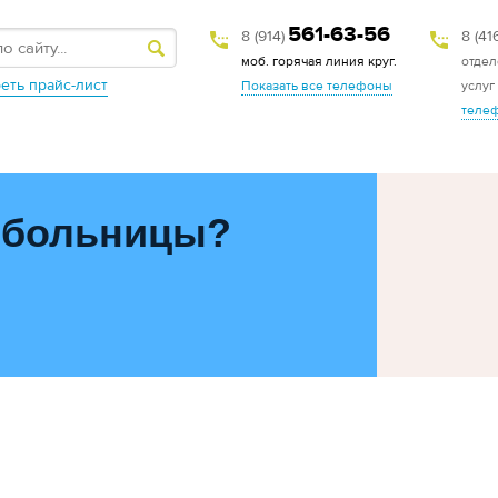
561-63-56
8 (914)
8 (41
моб. горячая линия круг.
отдел
еть прайс-лист
Показать все телефоны
услуг
теле
 больницы?