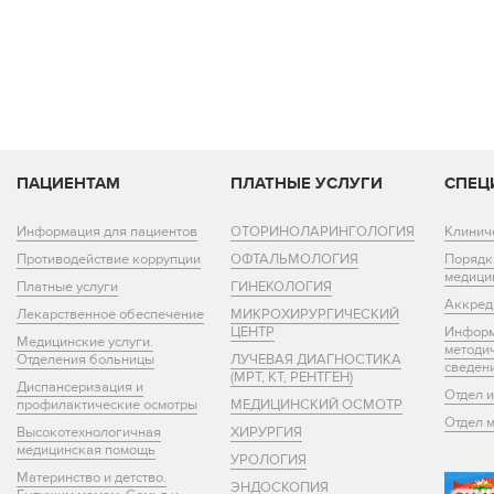
ПАЦИЕНТАМ
ПЛАТНЫЕ УСЛУГИ
СПЕЦ
Информация для пациентов
ОТОРИНОЛАРИНГОЛОГИЯ
Клинич
Противодействие коррупции
ОФТАЛЬМОЛОГИЯ
Порядк
медици
Платные услуги
ГИНЕКОЛОГИЯ
Аккред
Лекарственное обеспечение
МИКРОХИРУРГИЧЕСКИЙ
ЦЕНТР
Информ
Медицинские услуги.
методи
Отделения больницы
ЛУЧЕВАЯ ДИАГНОСТИКА
сведен
(МРТ, КТ, РЕНТГЕН)
Диспансеризация и
Отдел 
профилактические осмотры
МЕДИЦИНСКИЙ ОСМОТР
Отдел 
Высокотехнологичная
ХИРУРГИЯ
медицинская помощь
УРОЛОГИЯ
Материнство и детство.
ЭНДОСКОПИЯ