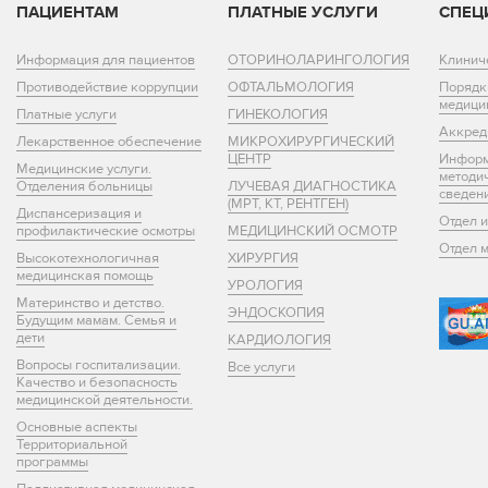
ПАЦИЕНТАМ
ПЛАТНЫЕ УСЛУГИ
СПЕЦ
Информация для пациентов
ОТОРИНОЛАРИНГОЛОГИЯ
Клинич
Противодействие коррупции
ОФТАЛЬМОЛОГИЯ
Порядк
медици
Платные услуги
ГИНЕКОЛОГИЯ
Аккред
Лекарственное обеспечение
МИКРОХИРУРГИЧЕСКИЙ
ЦЕНТР
Информ
Медицинские услуги.
методи
Отделения больницы
ЛУЧЕВАЯ ДИАГНОСТИКА
сведен
(МРТ, КТ, РЕНТГЕН)
Диспансеризация и
Отдел 
профилактические осмотры
МЕДИЦИНСКИЙ ОСМОТР
Отдел 
Высокотехнологичная
ХИРУРГИЯ
медицинская помощь
УРОЛОГИЯ
Материнство и детство.
ЭНДОСКОПИЯ
Будущим мамам. Семья и
дети
КАРДИОЛОГИЯ
Вопросы госпитализации.
Все услуги
Качество и безопасность
медицинской деятельности.
Основные аспекты
Территориальной
программы