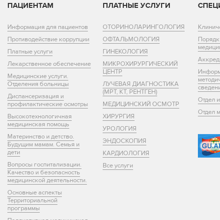
ПАЦИЕНТАМ
ПЛАТНЫЕ УСЛУГИ
СПЕЦ
Информация для пациентов
ОТОРИНОЛАРИНГОЛОГИЯ
Клинич
Противодействие коррупции
ОФТАЛЬМОЛОГИЯ
Порядк
медици
Платные услуги
ГИНЕКОЛОГИЯ
Аккред
Лекарственное обеспечение
МИКРОХИРУРГИЧЕСКИЙ
ЦЕНТР
Информ
Медицинские услуги.
методи
Отделения больницы
ЛУЧЕВАЯ ДИАГНОСТИКА
сведен
(МРТ, КТ, РЕНТГЕН)
Диспансеризация и
Отдел 
профилактические осмотры
МЕДИЦИНСКИЙ ОСМОТР
Отдел 
Высокотехнологичная
ХИРУРГИЯ
медицинская помощь
УРОЛОГИЯ
Материнство и детство.
ЭНДОСКОПИЯ
Будущим мамам. Семья и
дети
КАРДИОЛОГИЯ
Вопросы госпитализации.
Все услуги
Качество и безопасность
медицинской деятельности.
Основные аспекты
Территориальной
программы