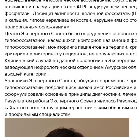
наследственное метаболическое заболевание, обусловл
возникает из-за мутации в гене ALPL, кодирующем несп
фосфатазы. Дефицит активности щелочной фосфатазы (Щ
и кальция, гипоминерализации костей, нарушениям со ст
полиорганным осложнениям.
Целью Экспертного Совета было определение основных п
гипофосфатазией, касающихся: критериев назначения фе
гипофосфатазией; мониторинга пациентов на терапии, кр
критериев мониторинга у пациентов, не получающих пато
Клинический случай по данной нозологии на Экспертном 
заведующая нефрологическим отделением Амурской обла
высшей категории.
Участники Экспертного Совета, обсудив современные пр
гипофосфатазии, поделившись имеющимся Российским и
сформулировали основные принципы диагностики, лечени
Результатом работы Экспертного Совета явилась Резолюци
сайтах по соответствующим терапевтическим областям и 
и профильным специалистам.