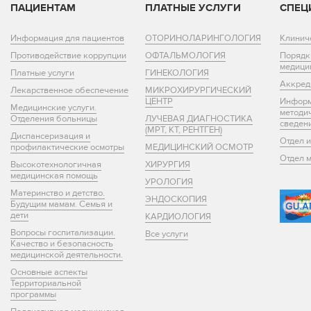
ПАЦИЕНТАМ
ПЛАТНЫЕ УСЛУГИ
СПЕЦ
Информация для пациентов
ОТОРИНОЛАРИНГОЛОГИЯ
Клинич
Противодействие коррупции
ОФТАЛЬМОЛОГИЯ
Порядк
медици
Платные услуги
ГИНЕКОЛОГИЯ
Аккред
Лекарственное обеспечение
МИКРОХИРУРГИЧЕСКИЙ
ЦЕНТР
Информ
Медицинские услуги.
методи
Отделения больницы
ЛУЧЕВАЯ ДИАГНОСТИКА
сведен
(МРТ, КТ, РЕНТГЕН)
Диспансеризация и
Отдел 
профилактические осмотры
МЕДИЦИНСКИЙ ОСМОТР
Отдел 
Высокотехнологичная
ХИРУРГИЯ
медицинская помощь
УРОЛОГИЯ
Материнство и детство.
ЭНДОСКОПИЯ
Будущим мамам. Семья и
дети
КАРДИОЛОГИЯ
Вопросы госпитализации.
Все услуги
Качество и безопасность
медицинской деятельности.
Основные аспекты
Территориальной
программы