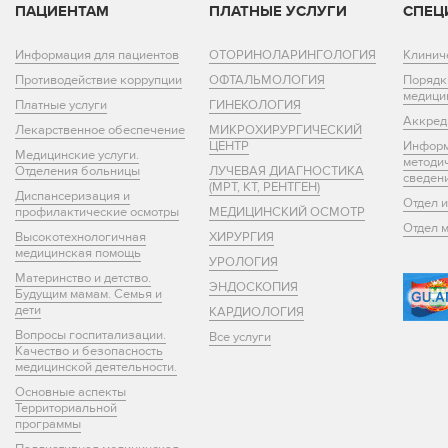
ПАЦИЕНТАМ
ПЛАТНЫЕ УСЛУГИ
СПЕЦ
Информация для пациентов
ОТОРИНОЛАРИНГОЛОГИЯ
Клинич
Противодействие коррупции
ОФТАЛЬМОЛОГИЯ
Порядк
медици
Платные услуги
ГИНЕКОЛОГИЯ
Аккред
Лекарственное обеспечение
МИКРОХИРУРГИЧЕСКИЙ
ЦЕНТР
Информ
Медицинские услуги.
методи
Отделения больницы
ЛУЧЕВАЯ ДИАГНОСТИКА
сведен
(МРТ, КТ, РЕНТГЕН)
Диспансеризация и
Отдел 
профилактические осмотры
МЕДИЦИНСКИЙ ОСМОТР
Отдел 
Высокотехнологичная
ХИРУРГИЯ
медицинская помощь
УРОЛОГИЯ
Материнство и детство.
ЭНДОСКОПИЯ
Будущим мамам. Семья и
дети
КАРДИОЛОГИЯ
Вопросы госпитализации.
Все услуги
Качество и безопасность
медицинской деятельности.
Основные аспекты
Территориальной
программы