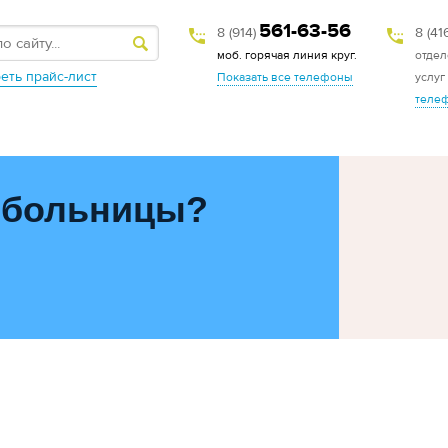
561-63-56
8 (914)
8 (41
моб. горячая линия круг.
отдел
еть прайс-лист
Показать все телефоны
услуг
теле
 больницы?