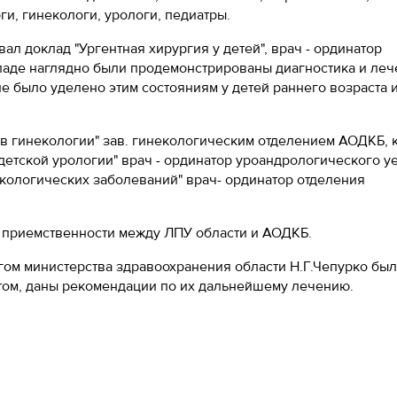
и, гинекологи, урологи, педиатры.
л доклад "Ургентная хирургия у детей", врач - ординатор
аде наглядно были продемонстрированы диагностика и леч
е было уделено этим состояниям у детей раннего возраста 
в гинекологии" зав. гинекологическим отделением АОДКБ, к
етской урологии" врач - ординатор уроандрологического у
нкологических заболеваний" врач- ординатор отделения
 приемственности между ЛПУ области и АОДКБ.
ом министерства здравоохранения области Н.Г.Чепурко бы
том, даны рекомендации по их дальнейшему лечению.