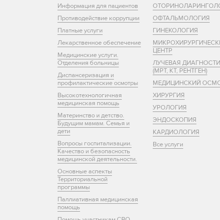
Информация для пациентов
ОТОРИНОЛАРИНГОЛ
Противодействие коррупции
ОФТАЛЬМОЛОГИЯ
Платные услуги
ГИНЕКОЛОГИЯ
Лекарственное обеспечение
МИКРОХИРУРГИЧЕСК
ЦЕНТР
Медицинские услуги.
Отделения больницы
ЛУЧЕВАЯ ДИАГНОСТ
(МРТ, КТ, РЕНТГЕН)
Диспансеризация и
профилактические осмотры
МЕДИЦИНСКИЙ ОСМ
Высокотехнологичная
ХИРУРГИЯ
медицинская помощь
УРОЛОГИЯ
Материнство и детство.
ЭНДОСКОПИЯ
Будущим мамам. Семья и
дети
КАРДИОЛОГИЯ
Вопросы госпитализации.
Все услуги
Качество и безопасность
медицинской деятельности.
Основные аспекты
Территориальной
программы
Паллиативная медицинская
помощь
Помощь участникам СВО