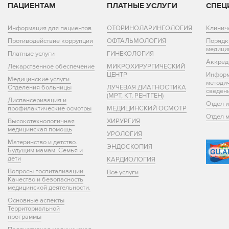
ПАЦИЕНТАМ
ПЛАТНЫЕ УСЛУГИ
СПЕЦ
Информация для пациентов
ОТОРИНОЛАРИНГОЛОГИЯ
Клинич
Противодействие коррупции
ОФТАЛЬМОЛОГИЯ
Порядк
медици
Платные услуги
ГИНЕКОЛОГИЯ
Аккред
Лекарственное обеспечение
МИКРОХИРУРГИЧЕСКИЙ
ЦЕНТР
Информ
Медицинские услуги.
методи
Отделения больницы
ЛУЧЕВАЯ ДИАГНОСТИКА
сведен
(МРТ, КТ, РЕНТГЕН)
Диспансеризация и
Отдел 
профилактические осмотры
МЕДИЦИНСКИЙ ОСМОТР
Отдел 
Высокотехнологичная
ХИРУРГИЯ
медицинская помощь
УРОЛОГИЯ
Материнство и детство.
ЭНДОСКОПИЯ
Будущим мамам. Семья и
дети
КАРДИОЛОГИЯ
Вопросы госпитализации.
Все услуги
Качество и безопасность
медицинской деятельности.
Основные аспекты
Территориальной
программы