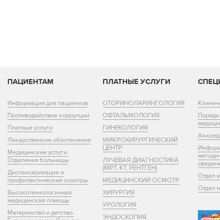
ПАЦИЕНТАМ
ПЛАТНЫЕ УСЛУГИ
СПЕЦ
Информация для пациентов
ОТОРИНОЛАРИНГОЛОГИЯ
Клинич
Противодействие коррупции
ОФТАЛЬМОЛОГИЯ
Порядк
медици
Платные услуги
ГИНЕКОЛОГИЯ
Аккред
Лекарственное обеспечение
МИКРОХИРУРГИЧЕСКИЙ
ЦЕНТР
Информ
Медицинские услуги.
методи
Отделения больницы
ЛУЧЕВАЯ ДИАГНОСТИКА
сведен
(МРТ, КТ, РЕНТГЕН)
Диспансеризация и
Отдел 
профилактические осмотры
МЕДИЦИНСКИЙ ОСМОТР
Отдел 
Высокотехнологичная
ХИРУРГИЯ
медицинская помощь
УРОЛОГИЯ
Материнство и детство.
ЭНДОСКОПИЯ