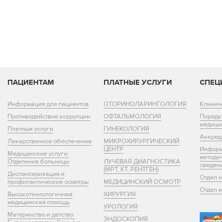
ПАЦИЕНТАМ
ПЛАТНЫЕ УСЛУГИ
СПЕЦ
Информация для пациентов
ОТОРИНОЛАРИНГОЛОГИЯ
Клинич
Противодействие коррупции
ОФТАЛЬМОЛОГИЯ
Порядк
медици
Платные услуги
ГИНЕКОЛОГИЯ
Аккред
Лекарственное обеспечение
МИКРОХИРУРГИЧЕСКИЙ
ЦЕНТР
Информ
Медицинские услуги.
методи
Отделения больницы
ЛУЧЕВАЯ ДИАГНОСТИКА
сведен
(МРТ, КТ, РЕНТГЕН)
Диспансеризация и
Отдел 
профилактические осмотры
МЕДИЦИНСКИЙ ОСМОТР
Отдел 
Высокотехнологичная
ХИРУРГИЯ
медицинская помощь
УРОЛОГИЯ
Материнство и детство.
ЭНДОСКОПИЯ