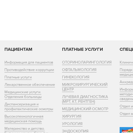
ПАЦИЕНТАМ
ПЛАТНЫЕ УСЛУГИ
СПЕЦ
Информация для пациентов
ОТОРИНОЛАРИНГОЛОГИЯ
Клинич
Противодействие коррупции
ОФТАЛЬМОЛОГИЯ
Порядк
медици
Платные услуги
ГИНЕКОЛОГИЯ
Аккред
Лекарственное обеспечение
МИКРОХИРУРГИЧЕСКИЙ
ЦЕНТР
Информ
Медицинские услуги.
методи
Отделения больницы
ЛУЧЕВАЯ ДИАГНОСТИКА
сведен
(МРТ, КТ, РЕНТГЕН)
Диспансеризация и
Отдел 
профилактические осмотры
МЕДИЦИНСКИЙ ОСМОТР
Отдел 
Высокотехнологичная
ХИРУРГИЯ
медицинская помощь
УРОЛОГИЯ
Материнство и детство.
ЭНДОСКОПИЯ