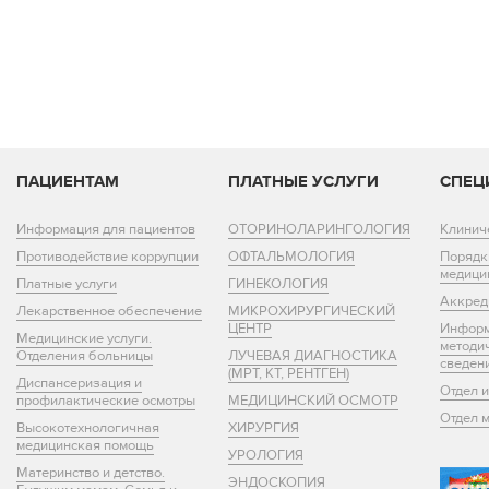
ПАЦИЕНТАМ
ПЛАТНЫЕ УСЛУГИ
СПЕЦ
Информация для пациентов
ОТОРИНОЛАРИНГОЛОГИЯ
Клинич
Противодействие коррупции
ОФТАЛЬМОЛОГИЯ
Порядк
медици
Платные услуги
ГИНЕКОЛОГИЯ
Аккред
Лекарственное обеспечение
МИКРОХИРУРГИЧЕСКИЙ
ЦЕНТР
Информ
Медицинские услуги.
методи
Отделения больницы
ЛУЧЕВАЯ ДИАГНОСТИКА
сведен
(МРТ, КТ, РЕНТГЕН)
Диспансеризация и
Отдел 
профилактические осмотры
МЕДИЦИНСКИЙ ОСМОТР
Отдел 
Высокотехнологичная
ХИРУРГИЯ
медицинская помощь
УРОЛОГИЯ
Материнство и детство.
ЭНДОСКОПИЯ