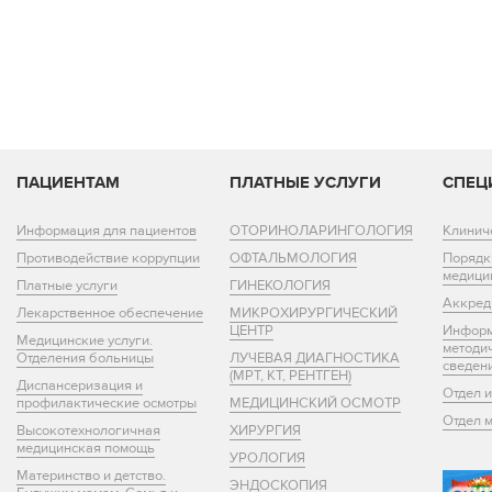
ПАЦИЕНТАМ
ПЛАТНЫЕ УСЛУГИ
СПЕЦ
Информация для пациентов
ОТОРИНОЛАРИНГОЛОГИЯ
Клинич
Противодействие коррупции
ОФТАЛЬМОЛОГИЯ
Порядк
медици
Платные услуги
ГИНЕКОЛОГИЯ
Аккред
Лекарственное обеспечение
МИКРОХИРУРГИЧЕСКИЙ
ЦЕНТР
Информ
Медицинские услуги.
методи
Отделения больницы
ЛУЧЕВАЯ ДИАГНОСТИКА
сведен
(МРТ, КТ, РЕНТГЕН)
Диспансеризация и
Отдел 
профилактические осмотры
МЕДИЦИНСКИЙ ОСМОТР
Отдел 
Высокотехнологичная
ХИРУРГИЯ
медицинская помощь
УРОЛОГИЯ
Материнство и детство.
ЭНДОСКОПИЯ