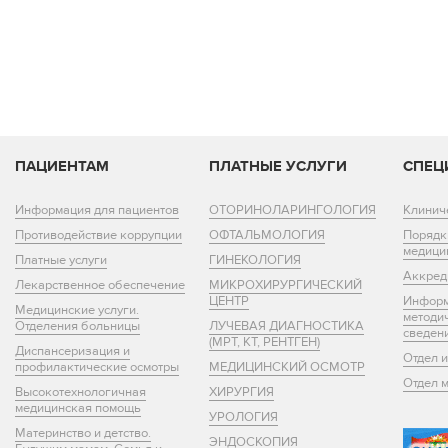
ПАЦИЕНТАМ
ПЛАТНЫЕ УСЛУГИ
СПЕЦ
Информация для пациентов
ОТОРИНОЛАРИНГОЛОГИЯ
Клинич
Противодействие коррупции
ОФТАЛЬМОЛОГИЯ
Порядк
медици
Платные услуги
ГИНЕКОЛОГИЯ
Аккред
Лекарственное обеспечение
МИКРОХИРУРГИЧЕСКИЙ
ЦЕНТР
Информ
Медицинские услуги.
методи
Отделения больницы
ЛУЧЕВАЯ ДИАГНОСТИКА
сведен
(МРТ, КТ, РЕНТГЕН)
Диспансеризация и
Отдел 
профилактические осмотры
МЕДИЦИНСКИЙ ОСМОТР
Отдел 
Высокотехнологичная
ХИРУРГИЯ
медицинская помощь
УРОЛОГИЯ
Материнство и детство.
ЭНДОСКОПИЯ