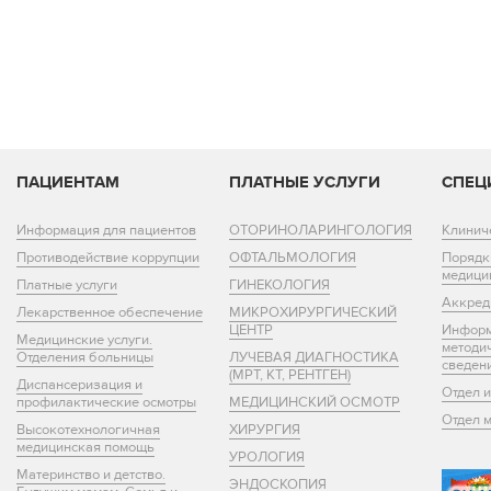
ПАЦИЕНТАМ
ПЛАТНЫЕ УСЛУГИ
СПЕЦ
Информация для пациентов
ОТОРИНОЛАРИНГОЛОГИЯ
Клинич
Противодействие коррупции
ОФТАЛЬМОЛОГИЯ
Порядк
медици
Платные услуги
ГИНЕКОЛОГИЯ
Аккред
Лекарственное обеспечение
МИКРОХИРУРГИЧЕСКИЙ
ЦЕНТР
Информ
Медицинские услуги.
методи
Отделения больницы
ЛУЧЕВАЯ ДИАГНОСТИКА
сведен
(МРТ, КТ, РЕНТГЕН)
Диспансеризация и
Отдел 
профилактические осмотры
МЕДИЦИНСКИЙ ОСМОТР
Отдел 
Высокотехнологичная
ХИРУРГИЯ
медицинская помощь
УРОЛОГИЯ
Материнство и детство.
ЭНДОСКОПИЯ