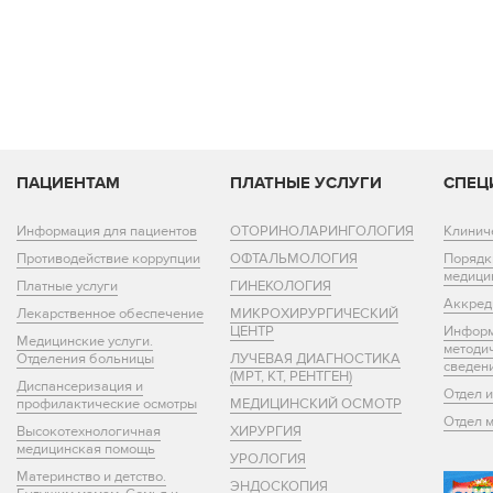
ПАЦИЕНТАМ
ПЛАТНЫЕ УСЛУГИ
СПЕЦ
Информация для пациентов
ОТОРИНОЛАРИНГОЛОГИЯ
Клинич
Противодействие коррупции
ОФТАЛЬМОЛОГИЯ
Порядк
медици
Платные услуги
ГИНЕКОЛОГИЯ
Аккред
Лекарственное обеспечение
МИКРОХИРУРГИЧЕСКИЙ
ЦЕНТР
Информ
Медицинские услуги.
методи
Отделения больницы
ЛУЧЕВАЯ ДИАГНОСТИКА
сведен
(МРТ, КТ, РЕНТГЕН)
Диспансеризация и
Отдел 
профилактические осмотры
МЕДИЦИНСКИЙ ОСМОТР
Отдел 
Высокотехнологичная
ХИРУРГИЯ
медицинская помощь
УРОЛОГИЯ
Материнство и детство.
ЭНДОСКОПИЯ