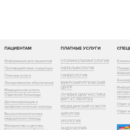
ПАЦИЕНТАМ
ПЛАТНЫЕ УСЛУГИ
СПЕЦ
Информация для пациентов
ОТОРИНОЛАРИНГОЛОГИЯ
Клинич
Противодействие коррупции
ОФТАЛЬМОЛОГИЯ
Порядк
медици
Платные услуги
ГИНЕКОЛОГИЯ
Аккред
Лекарственное обеспечение
МИКРОХИРУРГИЧЕСКИЙ
ЦЕНТР
Информ
Медицинские услуги.
методи
Отделения больницы
ЛУЧЕВАЯ ДИАГНОСТИКА
сведен
(МРТ, КТ, РЕНТГЕН)
Диспансеризация и
Отдел 
профилактические осмотры
МЕДИЦИНСКИЙ ОСМОТР
Отдел 
Высокотехнологичная
ХИРУРГИЯ
медицинская помощь
УРОЛОГИЯ
Материнство и детство.
ЭНДОСКОПИЯ