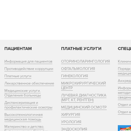
ПАЦИЕНТАМ
ПЛАТНЫЕ УСЛУГИ
СПЕЦ
Информация для пациентов
ОТОРИНОЛАРИНГОЛОГИЯ
Клинич
Противодействие коррупции
ОФТАЛЬМОЛОГИЯ
Порядк
медици
Платные услуги
ГИНЕКОЛОГИЯ
Аккред
Лекарственное обеспечение
МИКРОХИРУРГИЧЕСКИЙ
ЦЕНТР
Информ
Медицинские услуги.
методи
Отделения больницы
ЛУЧЕВАЯ ДИАГНОСТИКА
сведен
(МРТ, КТ, РЕНТГЕН)
Диспансеризация и
Отдел 
профилактические осмотры
МЕДИЦИНСКИЙ ОСМОТР
Отдел 
Высокотехнологичная
ХИРУРГИЯ
медицинская помощь
УРОЛОГИЯ
Материнство и детство.
ЭНДОСКОПИЯ