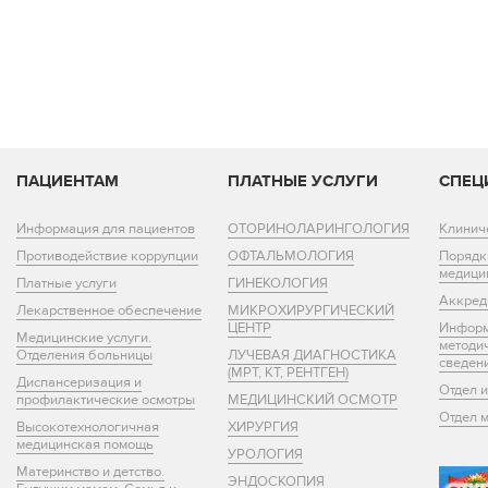
ПАЦИЕНТАМ
ПЛАТНЫЕ УСЛУГИ
СПЕЦ
Информация для пациентов
ОТОРИНОЛАРИНГОЛОГИЯ
Клинич
Противодействие коррупции
ОФТАЛЬМОЛОГИЯ
Порядк
медици
Платные услуги
ГИНЕКОЛОГИЯ
Аккред
Лекарственное обеспечение
МИКРОХИРУРГИЧЕСКИЙ
ЦЕНТР
Информ
Медицинские услуги.
методи
Отделения больницы
ЛУЧЕВАЯ ДИАГНОСТИКА
сведен
(МРТ, КТ, РЕНТГЕН)
Диспансеризация и
Отдел 
профилактические осмотры
МЕДИЦИНСКИЙ ОСМОТР
Отдел 
Высокотехнологичная
ХИРУРГИЯ
медицинская помощь
УРОЛОГИЯ
Материнство и детство.
ЭНДОСКОПИЯ