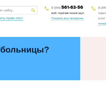
561-63-56
8 (914)
8 (41
моб. горячая линия круг.
отдел
еть прайс-лист
Показать все телефоны
услуг
теле
 больницы?