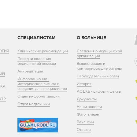
И
СПЕЦИАЛИСТАМ
О БОЛЬНИЦЕ
ОГИЯ
Клинические рекомендации
Сведения о медицинской
организации
Порядки оказания
медицинской помощи
Вышестоящие и
контролирующие органы
Аккредитация
ИЙ
Наблюдательный совет
Информационно -
методические письма и
История
ИКА
сведения для специалистов
АОДКБ - цифры и факты
Отдел информатизации
ОТР
Документы
Отдел медтехники
Наши новости
Фотогалерея
Вакансии
Отзывы