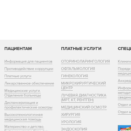
ПАЦИЕНТАМ
ПЛАТНЫЕ УСЛУГИ
СПЕЦ
Информация для пациентов
ОТОРИНОЛАРИНГОЛОГИЯ
Клинич
Противодействие коррупции
ОФТАЛЬМОЛОГИЯ
Порядк
медици
Платные услуги
ГИНЕКОЛОГИЯ
Аккред
Лекарственное обеспечение
МИКРОХИРУРГИЧЕСКИЙ
ЦЕНТР
Информ
Медицинские услуги.
методи
Отделения больницы
ЛУЧЕВАЯ ДИАГНОСТИКА
сведен
(МРТ, КТ, РЕНТГЕН)
Диспансеризация и
Отдел 
профилактические осмотры
МЕДИЦИНСКИЙ ОСМОТР
Отдел 
Высокотехнологичная
ХИРУРГИЯ
медицинская помощь
УРОЛОГИЯ
Материнство и детство.
ЭНДОСКОПИЯ