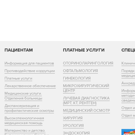
ПАЦИЕНТАМ
ПЛАТНЫЕ УСЛУГИ
СПЕЦ
Информация для пациентов
ОТОРИНОЛАРИНГОЛОГИЯ
Клинич
Противодействие коррупции
ОФТАЛЬМОЛОГИЯ
Порядк
медици
Платные услуги
ГИНЕКОЛОГИЯ
Аккред
Лекарственное обеспечение
МИКРОХИРУРГИЧЕСКИЙ
ЦЕНТР
Информ
Медицинские услуги.
методи
Отделения больницы
ЛУЧЕВАЯ ДИАГНОСТИКА
сведен
(МРТ, КТ, РЕНТГЕН)
Диспансеризация и
Отдел 
профилактические осмотры
МЕДИЦИНСКИЙ ОСМОТР
Отдел 
Высокотехнологичная
ХИРУРГИЯ
медицинская помощь
УРОЛОГИЯ
Материнство и детство.
ЭНДОСКОПИЯ