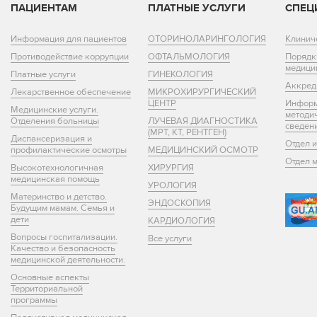
ПАЦИЕНТАМ
ПЛАТНЫЕ УСЛУГИ
СПЕЦ
Информация для пациентов
ОТОРИНОЛАРИНГОЛОГИЯ
Клинич
Противодействие коррупции
ОФТАЛЬМОЛОГИЯ
Порядк
медици
Платные услуги
ГИНЕКОЛОГИЯ
Аккред
Лекарственное обеспечение
МИКРОХИРУРГИЧЕСКИЙ
ЦЕНТР
Информ
Медицинские услуги.
методи
Отделения больницы
ЛУЧЕВАЯ ДИАГНОСТИКА
сведен
(МРТ, КТ, РЕНТГЕН)
Диспансеризация и
Отдел 
профилактические осмотры
МЕДИЦИНСКИЙ ОСМОТР
Отдел 
Высокотехнологичная
ХИРУРГИЯ
медицинская помощь
УРОЛОГИЯ
Материнство и детство.
ЭНДОСКОПИЯ
Будущим мамам. Семья и
дети
КАРДИОЛОГИЯ
Вопросы госпитализации.
Все услуги
Качество и безопасность
медицинской деятельности.
Основные аспекты
Территориальной
программы