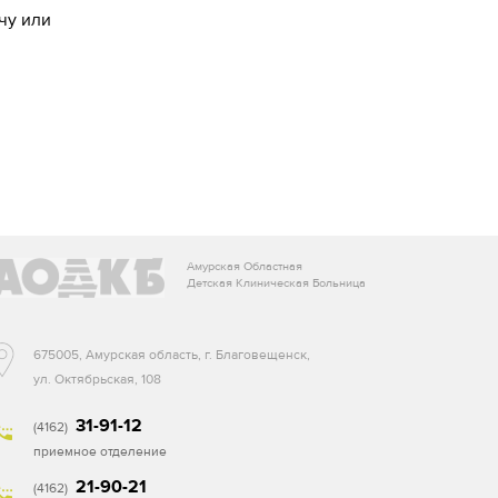
чу или
Амурская Областная
Детская Клиническая Больница
675005, Амурская область, г. Благовещенск,
ул. Октябрьская, 108
31-91-12
(4162)
приемное отделение
21-90-21
(4162)