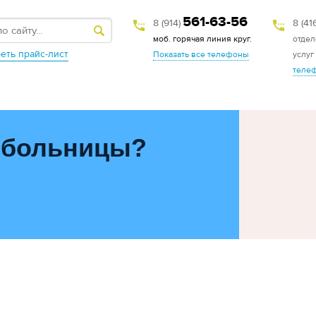
561-63-56
8 (914)
8 (41
моб. горячая линия круг.
отдел
еть прайс-лист
Показать все телефоны
услуг
теле
 больницы?