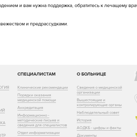
юдением и вам нужна поддержка, обратитесь к лечащему вра
невежеством и предрассудками.
И
СПЕЦИАЛИСТАМ
О БОЛЬНИЦЕ
ОГИЯ
Клинические рекомендации
Сведения о медицинской
организации
Порядки оказания
медицинской помощи
Вышестоящие и
контролирующие органы
Аккредитация
ИЙ
Наблюдательный совет
Информационно -
методические письма и
История
ИКА
сведения для специалистов
АОДКБ - цифры и факты
Отдел информатизации
ОТР
Документы