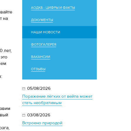
АОДКБ - ЦИФРЫ И ФАКТЫ
авайте
т на
ДОКУМЕНТЫ
НАШИ НОВОСТИ
ФОТОГАЛЕРЕЯ
0 лет,
 это
ВАКАНСИИ
чем
ОТЗЫВЫ
:
05/08/2026
Поражение лёгких от вейпа может
стать необратимым
язвим
овый
03/08/2026
Встроено природой
озга,