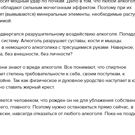
ит мощный удар по почкам. Дело в том, что любой алкогол
 обладают сильным мочегонным эффектом. Поэтому при их
ят (вымываются) минеральные элементы, необходимые раст
нимой.
 подвергался разрушительному воздействию алкоголя. Попа
 систему. Алкоголь разрушает суставы, кости и мышцы.
в немощного алкоголика с трясущимися руками. Наверное,
а, без внешности, без личности?
ени знают о вреде алкоголя. Все понимают, что спиртное
т степень требовательности к себе, своим поступкам, к
йне. Так как физическое и духовное уродство наступает в 
но ставить жирный крест.
вляется человеком, что рожден он не для ублажения собстве
его, главного. Поэтому нужно остановиться прямо сейчас, в 
ески, навсегда отказаться от любого алкоголя. Пока не позд