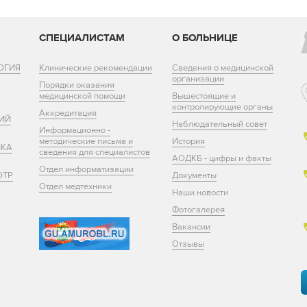
И
СПЕЦИАЛИСТАМ
О БОЛЬНИЦЕ
ОГИЯ
Клинические рекомендации
Сведения о медицинской
организации
Порядки оказания
медицинской помощи
Вышестоящие и
контролирующие органы
Аккредитация
ИЙ
Наблюдательный совет
Информационно -
методические письма и
История
ИКА
сведения для специалистов
АОДКБ - цифры и факты
Отдел информатизации
ОТР
Документы
Отдел медтехники
Наши новости
Фотогалерея
Вакансии
Отзывы