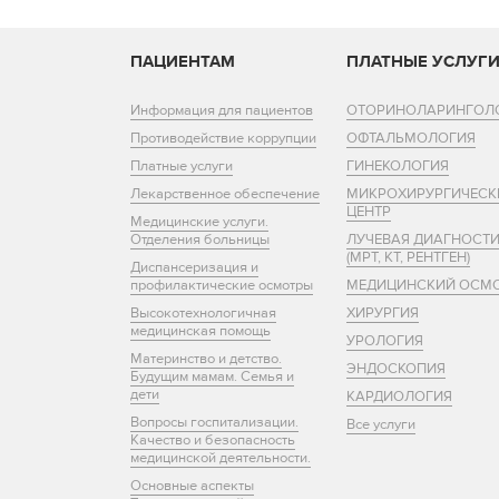
ПАЦИЕНТАМ
ПЛАТНЫЕ УСЛУГ
Информация для пациентов
ОТОРИНОЛАРИНГОЛ
Противодействие коррупции
ОФТАЛЬМОЛОГИЯ
Платные услуги
ГИНЕКОЛОГИЯ
Лекарственное обеспечение
МИКРОХИРУРГИЧЕСК
ЦЕНТР
Медицинские услуги.
Отделения больницы
ЛУЧЕВАЯ ДИАГНОСТ
(МРТ, КТ, РЕНТГЕН)
Диспансеризация и
профилактические осмотры
МЕДИЦИНСКИЙ ОСМ
Высокотехнологичная
ХИРУРГИЯ
медицинская помощь
УРОЛОГИЯ
Материнство и детство.
ЭНДОСКОПИЯ
Будущим мамам. Семья и
дети
КАРДИОЛОГИЯ
Вопросы госпитализации.
Все услуги
Качество и безопасность
медицинской деятельности.
Основные аспекты