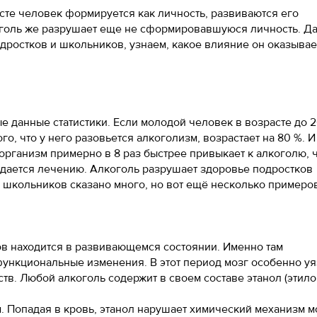
сте человек формируется как личность, развиваются его
оголь же разрушает еще не сформировавшуюся личность. Д
дростков и школьников, узнаем, какое влияние он оказывае
 данные статистики. Если молодой человек в возрасте до 2
о, что у него разовьется алкоголизм, возрастает на 80 %. И
 организм примерно в 8 раз быстрее привыкает к алкоголю, 
ддается лечению. Алкоголь разрушает здоровье подростков
 школьников сказано много, но вот ещё несколько примеров
ов находится в развивающемся состоянии. Именно там
функциональные изменения. В этот период мозг особенно у
в. Любой алкоголь содержит в своем составе этанол (этил
Попадая в кровь, этанол нарушает химический механизм м