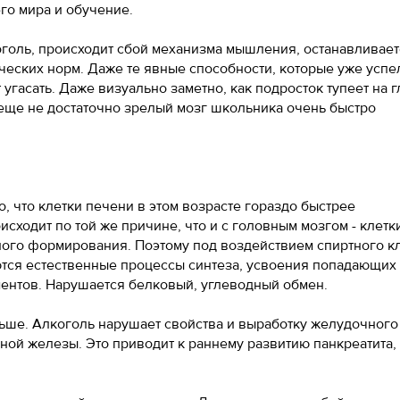
го мира и обучение.
голь, происходит сбой механизма мышления, останавливает
ческих норм. Даже те явные способности, которые уже успе
угасать. Даже визуально заметно, как подросток тупеет на г
 еще не достаточно зрелый мозг школьника очень быстро
 что клетки печени в этом возрасте гораздо быстрее
сходит по той же причине, что и с головным мозгом - клетк
ного формирования. Поэтому под воздействием спиртного к
тся естественные процессы синтеза, усвоения попадающих 
ентов. Нарушается белковый, углеводный обмен.
ьше. Алкоголь нарушает свойства и выработку желудочного 
ной железы. Это приводит к раннему развитию панкреатита,