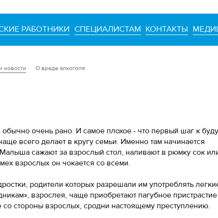
СКИЕ РАБОТНИКИ
СПЕЦИАЛИСТАМ
КОНТАКТЫ
МЕДИ
и новости
О вреде алкоголя
 обычно очень рано. И самое плохое - что первый шаг к бу
аще всего делает в кругу семьи. Именно там начинается
Малыша сажают за взрослый стол, наливают в рюмку сок ил
смех взрослых он чокается со всеми.
одростки, родители которых разрешали им употреблять легки
здникам», взрослея, чаще приобретают пагубное пристрастие
 со стороны взрослых, сродни настоящему преступлению.