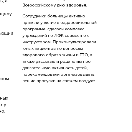
ь, а
Всероссийскому дню здоровья.
ущему
Сотрудники больницы активно
приняли участие в оздоровительной
программе, сделали комплекс
дающий
упраждений по ЛФК совместно с
инструктором. Проконсультировали
юных пациентов по вопросам
здорового образа жизни и ГТО, а
также рассказали родителям про
двигательную активность детей,
порекомендовали организовывать
юном
пешие прогулки на свежем воздухе.
нных
эту
но.