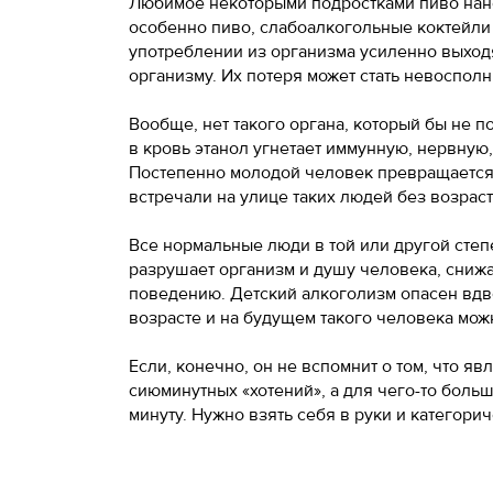
Любимое некоторыми подростками пиво нанос
особенно пиво, слабоалкогольные коктейли
употреблении из организма усиленно выход
организму. Их потеря может стать невоспол
Вообще, нет такого органа, который бы не
в кровь этанол угнетает иммунную, нервную,
Постепенно молодой человек превращается 
встречали на улице таких людей без возраст
Все нормальные люди в той или другой степ
разрушает организм и душу человека, снижае
поведению. Детский алкоголизм опасен вдво
возрасте и на будущем такого человека мож
Если, конечно, он не вспомнит о том, что я
сиюминутных «хотений», а для чего-то больш
минуту. Нужно взять себя в руки и категорич