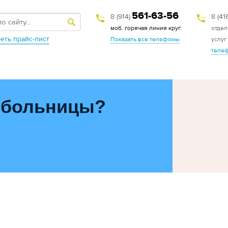
561-63-56
8 (914)
8 (41
моб. горячая линия круг.
отдел
еть прайс-лист
Показать все телефоны
услуг
теле
 больницы?