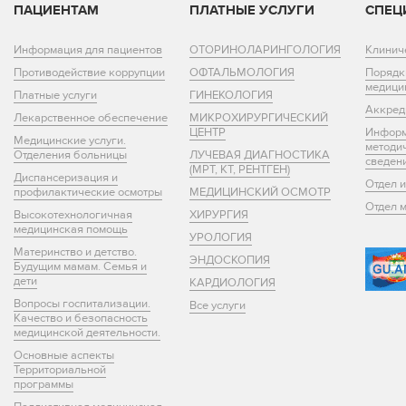
ПАЦИЕНТАМ
ПЛАТНЫЕ УСЛУГИ
СПЕЦ
Информация для пациентов
ОТОРИНОЛАРИНГОЛОГИЯ
Клинич
Противодействие коррупции
ОФТАЛЬМОЛОГИЯ
Порядк
медици
Платные услуги
ГИНЕКОЛОГИЯ
Аккред
Лекарственное обеспечение
МИКРОХИРУРГИЧЕСКИЙ
ЦЕНТР
Информ
Медицинские услуги.
методи
Отделения больницы
ЛУЧЕВАЯ ДИАГНОСТИКА
сведен
(МРТ, КТ, РЕНТГЕН)
Диспансеризация и
Отдел 
профилактические осмотры
МЕДИЦИНСКИЙ ОСМОТР
Отдел 
Высокотехнологичная
ХИРУРГИЯ
медицинская помощь
УРОЛОГИЯ
Материнство и детство.
ЭНДОСКОПИЯ
Будущим мамам. Семья и
дети
КАРДИОЛОГИЯ
Вопросы госпитализации.
Все услуги
Качество и безопасность
медицинской деятельности.
Основные аспекты
Территориальной
программы