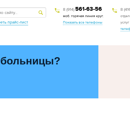
561-63-56
8 (914)
8 (41
моб. горячая линия круг.
отдел
еть прайс-лист
Показать все телефоны
услуг
теле
 больницы?