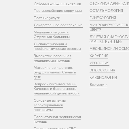
Информация для пациентов
ОТОРИНОЛАРИНГОЛ
Противодействие коррупции
ОФТАЛЬМОЛОГИЯ
Платные услуги
ГИНЕКОЛОГИЯ
Лекарственное обеспечение
МИКРОХИРУРГИЧЕСК
ЦЕНТР
Медицинские услуги.
Отделения больницы
ЛУЧЕВАЯ ДИАГНОСТ
(МРТ, КТ, РЕНТГЕН)
Диспансеризация и
профилактические осмотры
МЕДИЦИНСКИЙ ОСМ
Высокотехнологичная
ХИРУРГИЯ
медицинская помощь
УРОЛОГИЯ
Материнство и детство.
ЭНДОСКОПИЯ
Будущим мамам. Семья и
дети
КАРДИОЛОГИЯ
Вопросы госпитализации.
Все услуги
Качество и безопасность
медицинской деятельности.
Основные аспекты
Территориальной
программы
Паллиативная медицинская
помощь
Помощь участникам СВО