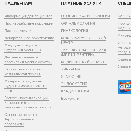
ПАЦИЕНТАМ
ПЛАТНЫЕ УСЛУГИ
СПЕЦ
Информация для пациентов
ОТОРИНОЛАРИНГОЛОГИЯ
Клинич
Противодействие коррупции
ОФТАЛЬМОЛОГИЯ
Порядк
медици
Платные услуги
ГИНЕКОЛОГИЯ
Аккред
Лекарственное обеспечение
МИКРОХИРУРГИЧЕСКИЙ
ЦЕНТР
Информ
Медицинские услуги.
методи
Отделения больницы
ЛУЧЕВАЯ ДИАГНОСТИКА
сведен
(МРТ, КТ, РЕНТГЕН)
Диспансеризация и
Отдел 
профилактические осмотры
МЕДИЦИНСКИЙ ОСМОТР
Отдел 
Высокотехнологичная
ХИРУРГИЯ
медицинская помощь
УРОЛОГИЯ
Материнство и детство.
ЭНДОСКОПИЯ
Будущим мамам. Семья и
дети
КАРДИОЛОГИЯ
Вопросы госпитализации.
Все услуги
Качество и безопасность
медицинской деятельности.
Основные аспекты
Территориальной
программы