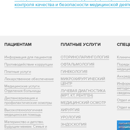
контроля качества и безопасности медицинской деятел
ПАЦИЕНТАМ
ПЛАТНЫЕ УСЛУГИ
СПЕЦ
Информация для пациентов
ОТОРИНОЛАРИНГОЛОГИЯ
Клинич
Противодействие коррупции
ОФТАЛЬМОЛОГИЯ
Порядк
медици
Платные услуги
ГИНЕКОЛОГИЯ
Аккред
Лекарственное обеспечение
МИКРОХИРУРГИЧЕСКИЙ
ЦЕНТР
Информ
Медицинские услуги.
методи
Отделения больницы
ЛУЧЕВАЯ ДИАГНОСТИКА
сведен
(МРТ, КТ, РЕНТГЕН)
Диспансеризация и
Отдел 
профилактические осмотры
МЕДИЦИНСКИЙ ОСМОТР
Отдел 
Высокотехнологичная
ХИРУРГИЯ
медицинская помощь
УРОЛОГИЯ
Материнство и детство.
ЭНДОСКОПИЯ
Будущим мамам. Семья и