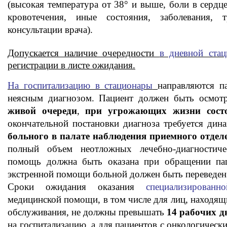
(высокая температура от 38° и выше, боли в сердц
кровотечения, иные состояния, заболевания
консультации врача).
Допускается наличие очередности
в дневной стац
регистрации в листе ожидания.
На госпитализацию в стационары
направляются п
неясным диагнозом. Пациент должен быть осмо
живой очереди
,
при угрожающих жизни состо
окончательной постановки диагноза требуется дин
больного в палате наблюдения приемного отделе
полный объем неотложных лечебно-диагностиче
помощь должна быть оказана при обращении пац
экстренной помощи больной должен быть переведен 
Сроки ожидания оказания
специализированно
медицинской помощи, в том числе для лиц, находящ
обслуживания, не должны превышать
14 рабочих д
на госпитализацию, а для пациентов с онкологичес