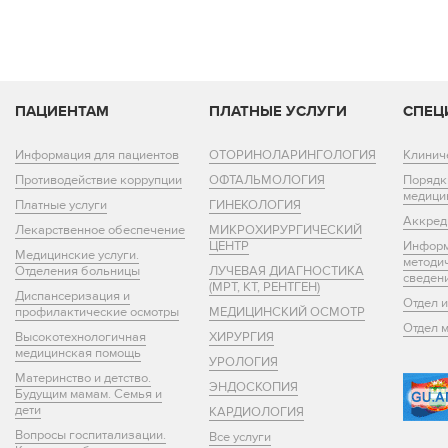
ПАЦИЕНТАМ
ПЛАТНЫЕ УСЛУГИ
СПЕЦ
Информация для пациентов
ОТОРИНОЛАРИНГОЛОГИЯ
Клинич
Противодействие коррупции
ОФТАЛЬМОЛОГИЯ
Порядк
медици
Платные услуги
ГИНЕКОЛОГИЯ
Аккред
Лекарственное обеспечение
МИКРОХИРУРГИЧЕСКИЙ
ЦЕНТР
Информ
Медицинские услуги.
методи
Отделения больницы
ЛУЧЕВАЯ ДИАГНОСТИКА
сведен
(МРТ, КТ, РЕНТГЕН)
Диспансеризация и
Отдел 
профилактические осмотры
МЕДИЦИНСКИЙ ОСМОТР
Отдел 
Высокотехнологичная
ХИРУРГИЯ
медицинская помощь
УРОЛОГИЯ
Материнство и детство.
ЭНДОСКОПИЯ
Будущим мамам. Семья и
дети
КАРДИОЛОГИЯ
Вопросы госпитализации.
Все услуги