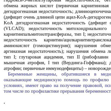
обмена жирных кислот (первичная карнитиновая 
дегидрогеназная недостаточность; длинноцепочечна
(дефицит очень длинной цепи ацил-KoA-дегидроген
KoA дегидрогеназная недостаточность (дефицит 
(VLCAD); недостаточность митохондриального т
карнитинпальмитоилтрансферазы, тип I; недостаточ
недостаточность карнитин/ацилкарнитинтранс
аминокислот (гомоцистинурия); нарушения обме
аргиназная недостаточность); нарушения обмена л
тип I; глутаровая ацидемия, тип II (рибофлавин 
мышечная атрофия, I тип (Вердинга-Гоффмана); 
атрофии; первичные иммунодефициты) – новорожде
Беременные женщины, обратившиеся в медиц
оказывающие медицинскую помощь по профилю «
условиях, имеют право на получение правовой, пс
том числе по профилактике прерывания беременност
.